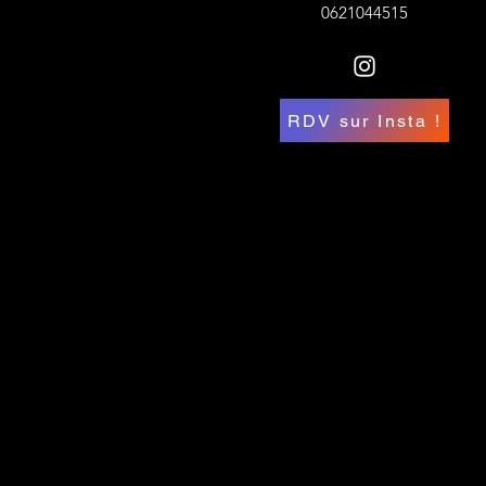
0621044515
RDV sur Insta !